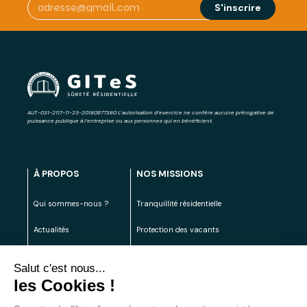
AUT-031-2117-11-23-20180677380 L’autorisation d’exercice ne confère aucune prérogative de
puissance publique à l’entreprise ou aux personnes qui en bénéficient.
À PROPOS
NOS MISSIONS
Qui sommes-nous ?
Tranquillité résidentielle
Actualités
Protection des vacants
Carrières
Véhicules gênants
Contact
L'Académie