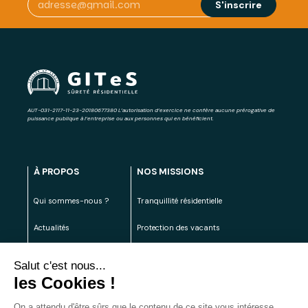
AUT-031-2117-11-23-20180677380 L’autorisation d’exercice ne confère aucune prérogative de
puissance publique à l’entreprise ou aux personnes qui en bénéficient.
À PROPOS
NOS MISSIONS
Qui sommes-nous ?
Tranquillité résidentielle
Actualités
Protection des vacants
Carrières
Véhicules gênants
Contact
L'Académie
FAQ
Lire le rapport d'activité 2025