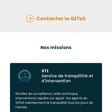
Contacter le GITeS
Contacter le GITeS
Nos missions
STI
Service de tranquillité et
d'intervention
Rondes de surveillance, veille technique,
interventions rapides sur appel : les agents du
GITeS maintiennent la tranquillité tous les jours de
l'année.