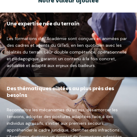
Notre valeur ajoutée
Une expertise née du terrain
Les formations de l’Académie sont conçues et animées par
des cadres et agents du GITeS, en lien quotidien avec les
réalités du terrain. Leur double compétence, opérationnelle
et pédagogique, garantit un contenu à la fois concret,
actualisé et adapté aux enjeux des bailleurs.
Des thématiques ciblées au plus près des
besoins
Reconnaître les mécanismes du stress, désamorcer les
tensions, adopter des postures adaptées face à des
individus agressifs, s'initier aux premiers secours,
appréhender le cadre juridique, identifier des infractions…
L'Académie dispense un éventail de formations adaptées