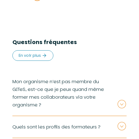
Questions fréquentes
En voir plus
Mon organisme n’est pas membre du
GITeS, est-ce que je peux quand même
former mes collaborateurs via votre
organisme ?
Malheureusement non.
Quels sont les profils des formateurs ?
Seuls les membres du groupement ont la possibilité
d’accéder à notre offre de formation.