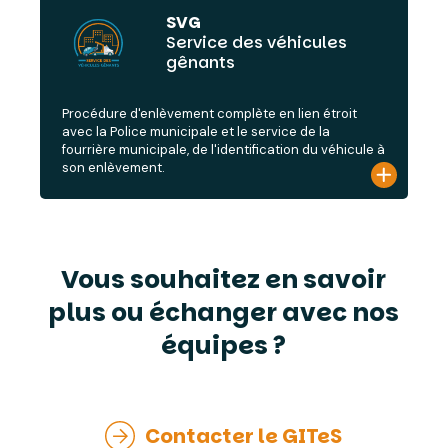
SVG
Service des véhicules
gênants
Procédure d'enlèvement complète en lien étroit
avec la Police municipale et le service de la
fourrière municipale, de l'identification du véhicule à
son enlèvement.
Vous souhaitez en savoir
plus ou échanger avec nos
équipes ?
Contacter le GITeS
Contacter le GITeS