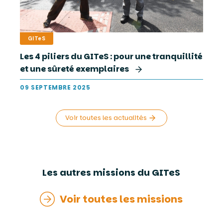
GITeS
Les 4 piliers du GITeS : pour une tranquillité
et une sûreté exemplaires
09 SEPTEMBRE 2025
Voir toutes les actualités
Les autres missions du GITeS
Voir toutes les missions
Voir toutes les missions